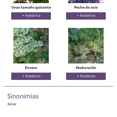
Uvas tamaño guisante
Peche do acio
histórico
histórico
Envero
Maduración
histórico
histórico
Sinonimias
Xerez