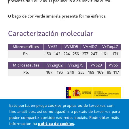
presenza de 1 ou 2 ás. O pedúnculo é de lonxitude curta.
O bago de cor verde amarela presenta forma esférica.
Caracterización molecular
Microsatélites
VVS2
VVMD5
VVMD7
VrZag47
Pb.
130
142
224
236
237
247
161
171
Microsatélites
VrZag62
VrZag79
VVS29
VVS5
Pb.
187
193
249
255
169
169
85
117
Este portal emprega cookies propias ou de terceiros con
fins analíticos, así como ligazóns a portais de terceiros para
poder compartir contido nas redes sociais. Pode obter máis
información na
política de cookies
.