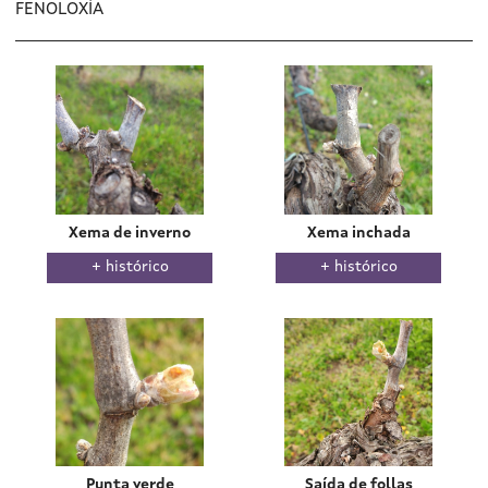
FENOLOXÍA
Xema de inverno
Xema inchada
histórico
histórico
Punta verde
Saída de follas