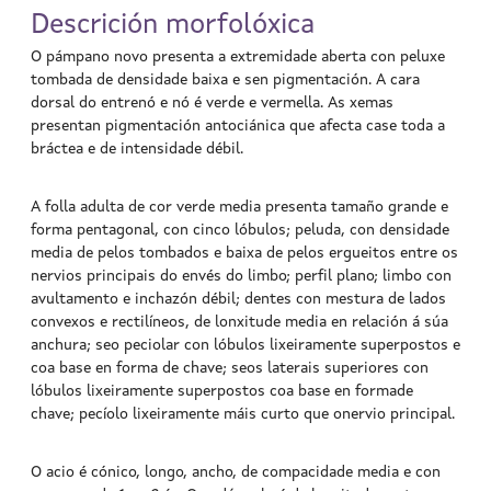
Descrición morfolóxica
O pámpano novo presenta a extremidade aberta con peluxe
tombada de densidade baixa e sen pigmentación. A cara
dorsal do entrenó e nó é verde e vermella. As xemas
presentan pigmentación antociánica que afecta case toda a
bráctea e de intensidade débil.
A folla adulta de cor verde media presenta tamaño grande e
forma pentagonal, con cinco lóbulos; peluda, con densidade
media de pelos tombados e baixa de pelos ergueitos entre os
nervios principais do envés do limbo; perfil plano; limbo con
avultamento e inchazón débil; dentes con mestura de lados
convexos e rectilíneos, de lonxitude media en relación á súa
anchura; seo peciolar con lóbulos lixeiramente superpostos e
coa base en forma de chave; seos laterais superiores con
lóbulos lixeiramente superpostos coa base en formade
chave; pecíolo lixeiramente máis curto que onervio principal.
O acio é cónico, longo, ancho, de compacidade media e con